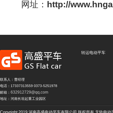
网址：
http://www.hng
转运电动平车
联系人：曹经理
电话：17337313559 0373-5251978
632912729@qq.com
邮箱：
地址：河南长垣起重工业园区
Copyright 2019 河南高盛电动平车有限公司 版权所有 