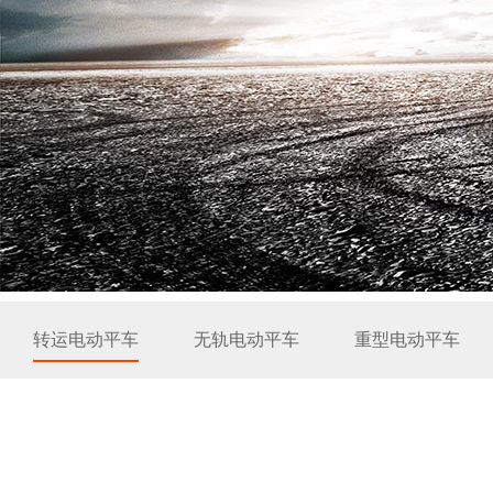
转运电动平车
无轨电动平车
重型电动平车