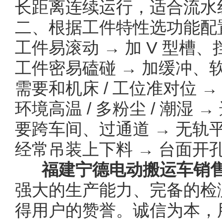
长距离连续运行，适合流水
二、根据工件特性选功能配
工件易滚动 → 加 V 型槽
工件密易磕碰 → 加缓冲、
需要和机床 / 工位准对位 
环境高温 / 多粉尘 / 潮湿
要跨车间、过通道 → 无轨
经常吊装上下料 → 台面开
福建宁德电动搬运车销
强大的生产能力、完备的检
得用户的赞誉。诚信为本，