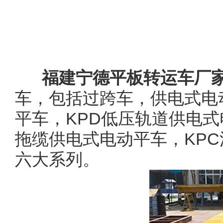
福建宁德平板转运车厂
车，包括过跨车，供电式电
平车，KPD低压轨道供电式
拖缆供电式电动平车，KP
六大系列。