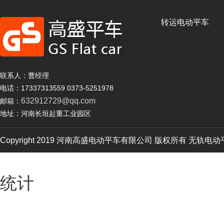
转运电动平车
联系人：曹经理
电话：17337313559 0373-5251978
632912729@qq.com
邮箱：
地址：河南长垣起重工业园区
Copyright 2019 河南高盛电动平车有限公司 版权所有 
统计