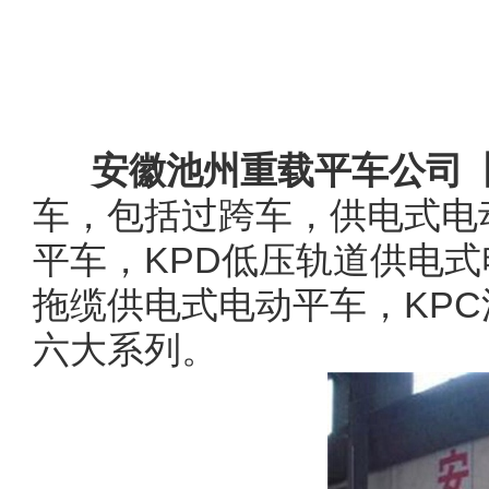
安徽池州重载平车公司
【
车，包括过跨车，供电式电
平车，KPD低压轨道供电式
拖缆供电式电动平车，KP
六大系列。