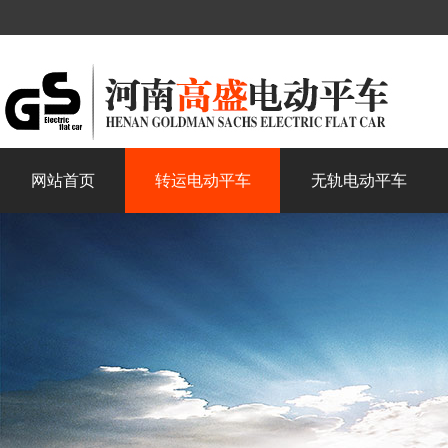
网站首页
转运电动平车
无轨电动平车