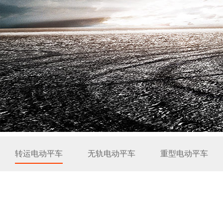
转运电动平车
无轨电动平车
重型电动平车